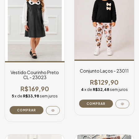
Conjunto Laços - 23011
Vestido Courinho Preto
CL - 23023
R$129,90
R$169,90
4
x de
R$32,48
sem juros
5
x de
R$33,98
sem juros
COMPRAR
COMPRAR