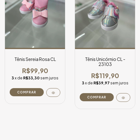
Tênis Sereia Rosa CL
Tênis Unicórnio CL -
23103
R$99,90
R$119,90
3
x de
R$33,30
sem juros
3
x de
R$39,97
sem juros
COMPRAR
COMPRAR