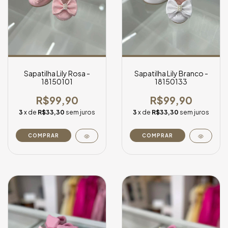
Sapatilha Lily Rosa -
Sapatilha Lily Branco -
18150101
18150133
R$99,90
R$99,90
3
x de
R$33,30
sem juros
3
x de
R$33,30
sem juros
COMPRAR
COMPRAR