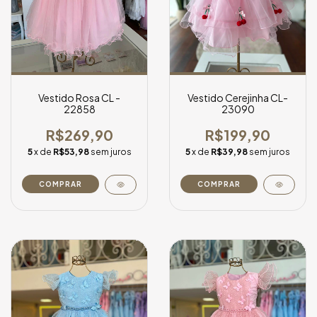
Vestido Rosa CL -
Vestido Cerejinha CL-
22858
23090
R$269,90
R$199,90
5
x de
R$53,98
sem juros
5
x de
R$39,98
sem juros
COMPRAR
COMPRAR