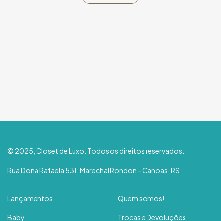
© 2025, Closet de Luxo. Todos os direitos reservados.
Rua Dona Rafaela 531, Marechal Rondon - Canoas, RS
Lançamentos
Quem somos!
Baby
Trocas e Devoluções