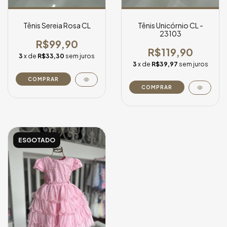
Tênis Sereia Rosa CL
Tênis Unicórnio CL -
23103
R$99,90
R$119,90
3
x de
R$33,30
sem juros
3
x de
R$39,97
sem juros
COMPRAR
COMPRAR
ESGOTADO