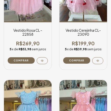
Vestido Rosa CL -
Vestido Cerejinha CL-
22858
23090
R$269,90
R$199,90
5
x de
R$53,98
sem juros
5
x de
R$39,98
sem juros
COMPRAR
COMPRAR