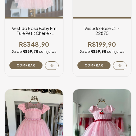
Vestido Rosa Baby Em
Vestido Rose CL -
Tule Petit Cherie -
22875
3126142
R$348,90
R$199,90
5
x de
R$69,78
sem juros
5
x de
R$39,98
sem juros
COMPRAR
COMPRAR