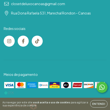
closetdeluxocanoas@gmail.com
Rua Dona Rafaela 531, Marechal Rondon - Canoas
Redes sociais
Meios de pagamento
Ao navegar por este site
você aceita o uso de cookies
para agilizar a
ENTENDI
sua experiência de compra.