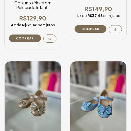
Conjunto Moletom
Peluciado Infantil
R$149,90
Feminino Oncinha -
4
x de
R$37,48
sem juros
Bege | FA495OUT
R$129,90
4
x de
R$32,48
sem juros
COMPRAR
COMPRAR