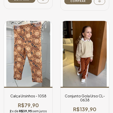
COMPRAR
Calça Ursinhos - 1058
Conjunto Gola Urso CL-
0638
R$79,90
R$139,90
2
x de
R$39,95
sem juros