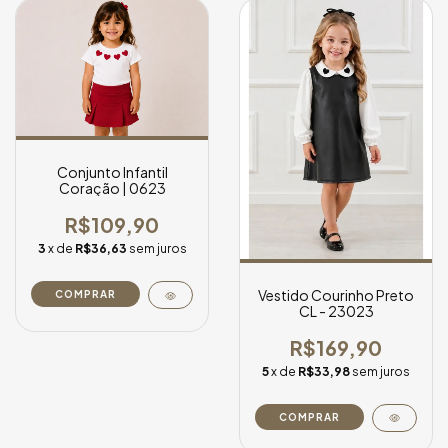
Conjunto Infantil
Coração | 0623
R$109,90
3
x de
R$36,63
sem juros
Vestido Courinho Preto
COMPRAR
CL - 23023
R$169,90
5
x de
R$33,98
sem juros
COMPRAR