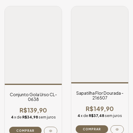
Sapatilha Flor Dourada -
Conjunto Gola Urso CL-
216507
0638
R$149,90
R$139,90
4
x de
R$37,48
sem juros
4
x de
R$34,98
sem juros
COMPRAR
COMPRAR