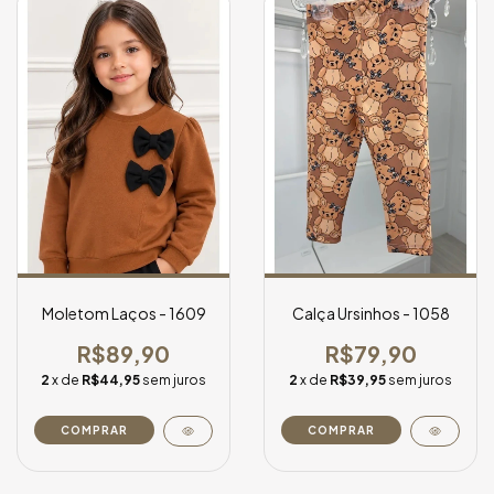
Moletom Laços - 1609
Calça Ursinhos - 1058
R$89,90
R$79,90
2
x de
R$44,95
sem juros
2
x de
R$39,95
sem juros
COMPRAR
COMPRAR