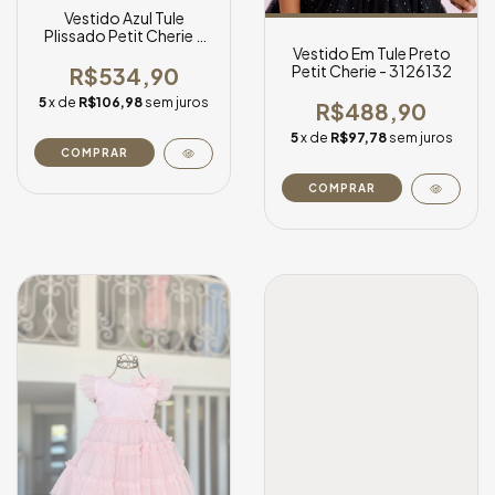
Vestido Azul Tule
Plissado Petit Cherie -
3126016
Vestido Em Tule Preto
Petit Cherie - 3126132
R$534,90
5
x de
R$106,98
sem juros
R$488,90
5
x de
R$97,78
sem juros
COMPRAR
COMPRAR