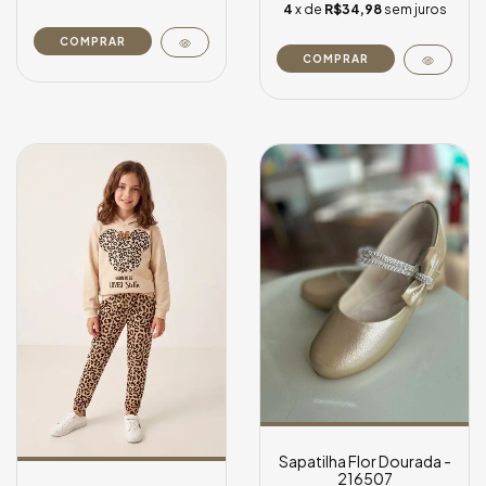
4
x de
R$34,98
sem juros
COMPRAR
COMPRAR
Sapatilha Flor Dourada -
216507