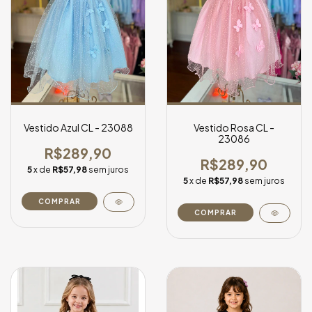
Vestido Azul CL - 23088
Vestido Rosa CL -
23086
R$289,90
R$289,90
5
x de
R$57,98
sem juros
5
x de
R$57,98
sem juros
COMPRAR
COMPRAR