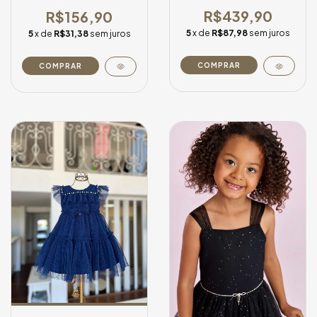
3123526
R$439,90
R$156,90
5
x de
R$87,98
sem juros
5
x de
R$31,38
sem juros
COMPRAR
COMPRAR