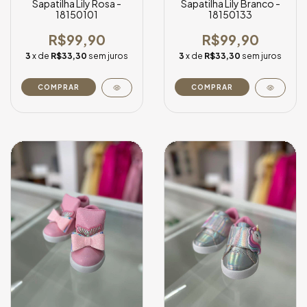
Sapatilha Lily Rosa -
Sapatilha Lily Branco -
18150101
18150133
R$99,90
R$99,90
3
x de
R$33,30
sem juros
3
x de
R$33,30
sem juros
COMPRAR
COMPRAR